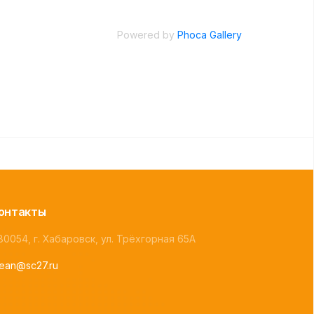
Powered by
Phoca Gallery
онтакты
80054, г. Хабаровск, ул. Трёхгорная 65А
lean@sc27.ru