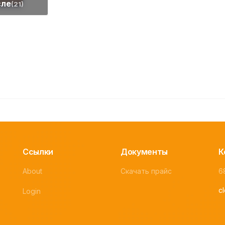
сле
(21)
Ссылки
Документы
К
About
Скачать прайс
6
c
Login